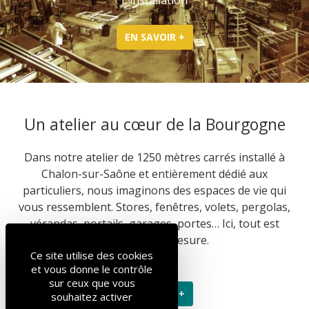
L’installation
EN SAVOIR +
Un atelier au cœur de la Bourgogne
Dans notre atelier de 1250 mètres carrés installé à
Chalon-sur-Saône et entièrement dédié aux
particuliers, nous imaginons des espaces de vie qui
vous ressemblent. Stores, fenêtres, volets, pergolas,
vérandas, portails, garages, portes… Ici, tout est
fabriqué sur mesure.
Ce site utilise des cookies
et vous donne le contrôle
sur ceux que vous
EN SAVOIR +
souhaitez activer