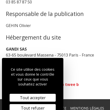
03 85 87 87 50
Responsable de la publication
GEHIN Olivier
Hébergement du site
GANDI SAS
63-65 boulevard Massena - 75013 Paris - France
+33 (0)1 70 37 76 61
Ce site utilise des cookies
Crédits
et vous donne le contrôle
sur ceux que vous
souhaitez activer
Réalisation du site :
agence web
twee b
Tout accepter
Tout refuser
GROUPE ISOL
PLAN DU SITE
MENTIONS LÉGALES