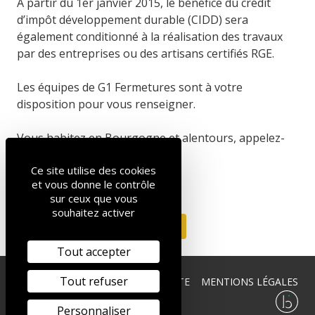
À partir du 1er janvier 2015, le bénéfice du crédit
d’impôt développement durable (CIDD) sera
également conditionné à la réalisation des travaux
par des entreprises ou des artisans certifiés RGE.
Les équipes de G1 Fermetures sont à votre
disposition pour vous renseigner.
Vous habitez en Bourgogne et alentours, appelez-
nous.
Ce site utilise des cookies
et vous donne le contrôle
sur ceux que vous
souhaitez activer
RETOUR
Tout accepter
Tout refuser
GROUPE ISOL
PLAN DU SITE
MENTIONS LÉGALES
Personnaliser